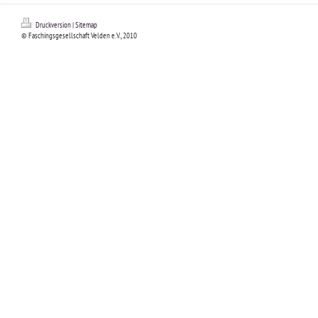
Druckversion
|
Sitemap
© Faschingsgesellschaft Velden e.V., 2010