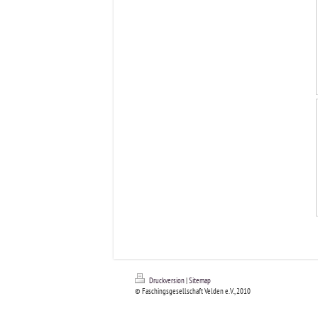
Druckversion
|
Sitemap
© Faschingsgesellschaft Velden e.V., 2010